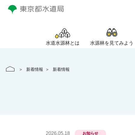
水道水源林とは
水源林を見てみよう
水道水源林とは INDEX
水源林を見てみよう INDEX
水源林に行ってみよう INDEX
もっと知りたい水源林 INDEX
みんなでつくろう水源の森
多摩川水源森林隊
ホーム
新着情報
新着情報
地図で見る水源林
みずふる動画
ふれあいのみちのご紹介
学習支援教材等のご紹介（子供・学
活動予定・活動申込・森林隊通信
水源林の歴史
隊員登録フォーム
ショート動画
小河内ゾーン（見はらしの丘）
学習支援教材等のご紹介（子供・
活動申込フォーム
教材申込フォーム
散策動画 〜動画で！水源林を歩
水干ゾーン（源流のみち）
企業連携
教材アンケートフォーム
解説動画 ～水源林について学ぼ
柳沢峠ゾーン（ブナのみち）
東京水道〜企業の森（ネーミングラ
観光動画 〜水源林を楽しもう〜
企業パートナー制度
2026.05.18
お知らせ