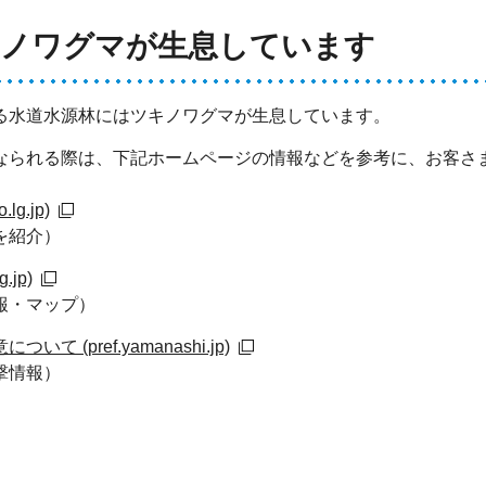
キノワグマが生息しています
る水道水源林にはツキノワグマが生息しています。
なられる際は、下記ホームページの情報などを参考に、お客さ
g.jp)
を紹介）
jp)
報・マップ）
(pref.yamanashi.jp)
撃情報）