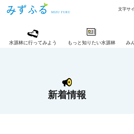
文字サ
水源林に行ってみよう
もっと知りたい水源林
み
東京水道～水源林寄
水源林のはたらき
校関係者向け）
事業紹介映像
小河内ダムやその周
各種計画やパンフレ
寄附金申込フォーム
個人等が所有する森林（民有林）の再生
多摩川水源サポータ
学校関係者向け）
水源林の紹介
周辺施設の情報はこ
第12次水道水源林
新着情報
サポーター申込フォ
こう〜
多摩川水源森林隊の
みんなでつくる水源
水源林ツアー（現地
う～
各種パンフレット
イツ）
水源林ツアーへのお