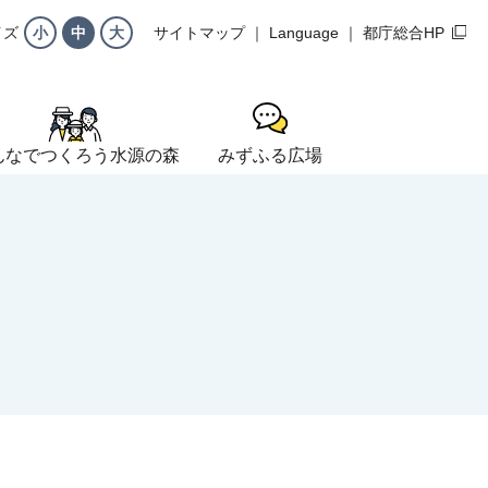
サイトマップ
Language
都庁総合HP
イズ
小
中
大
んなでつくろう水源の森
みずふる広場
附金
水源林の管理
辺施設のご紹介
ット
水源の森づくりとSDGs
ー
ちら
管理計画
ーム
活動紹介
の森プロジェクト
散策）
申込みはこちら